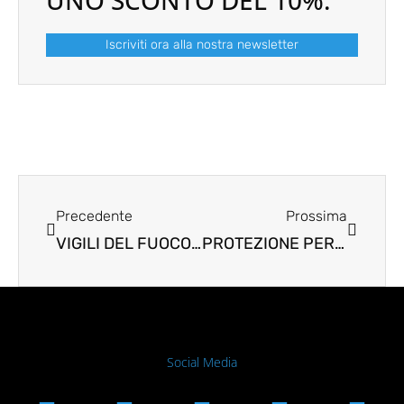
UNO SCONTO DEL 10%.
Iscriviti ora alla nostra newsletter
Prev
Next
Precedente
Prossima
VIGILI DEL FUOCO: SALVA VITE – PROTEGGI CON ABBIGLIAMENTO FANTASTICO
PROTEZIONE PERFETTA DAL CALORE NELL’INDUSTRIA DEL VETRO
Social Media