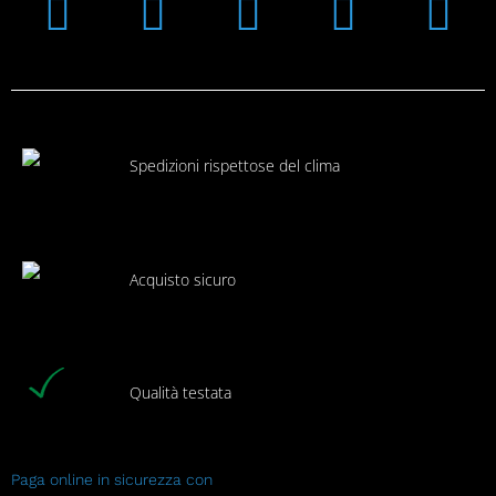
Instagram
Facebook
Linkedin
Youtub
Xi
Spedizioni rispettose del clima
Acquisto sicuro
Qualità testata
Paga online in sicurezza con