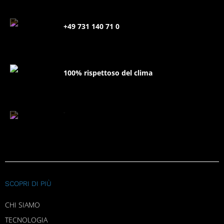
+49 731 140 71 0
100% rispettoso del clima
FAQ
SCOPRI DI PIÙ
CHI SIAMO
TECNOLOGIA