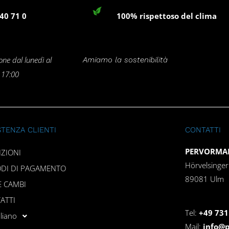
40 71 0
100% rispettoso del clima
one dal lunedì al
Amiamo la sostenibilità
e 17:00
STENZA CLIENTI
CONTATTI
PERVORMAN
IZIONI
Hörvelsinge
DI DI PAGAMENTO
89081 Ulm
E CAMBI
ATTI
Tel:
+49 731
aliano
Mail:
info@