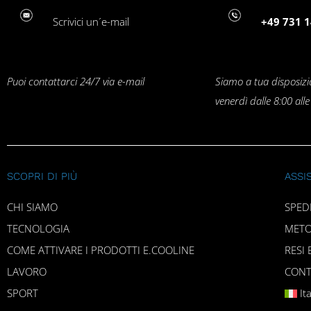
Scrivici un´e-mail
+49 731 1
Puoi contattarci 24/7 via e-mail
Siamo a tua disposizi
venerdì dalle 8:00 all
SCOPRI DI PIÙ
ASSI
CHI SIAMO
SPED
TECNOLOGIA
METO
COME ATTIVARE I PRODOTTI E.COOLINE
RESI 
LAVORO
CONT
SPORT
It