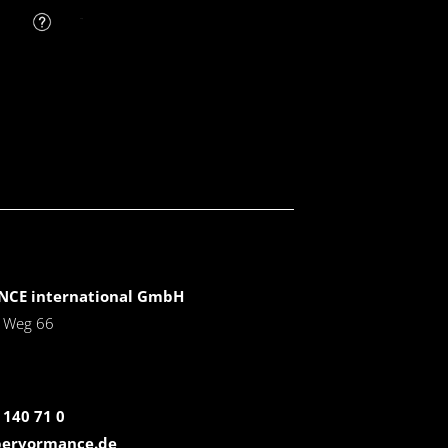
FAQ
CE international GmbH
r Weg 66
 140 71 0
pervormance.de