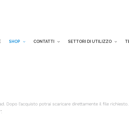
E
SHOP
CONTATTI
SETTORI DI UTILIZZO
T
 Dopo l’acquisto potrai scaricare direttamente il file richiesto. 
”.