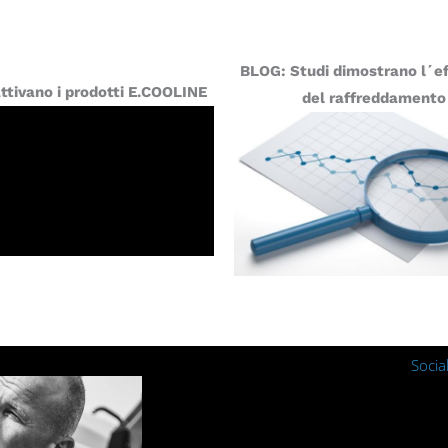
BLOG: Studi dimostrano l´ef
attivano i prodotti E.COOLINE
del raffreddamento
Socia
Instagra
Fac