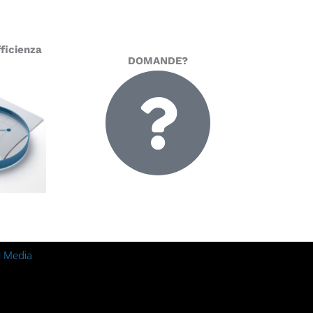
ficienza
DOMANDE?
l Media
m
ebook
Linkedin
Youtube
Xing