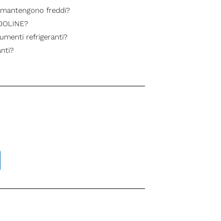
i mantengono freddi?
COOLINE?
umenti refrigeranti?
anti?