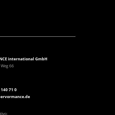
CE international GmbH
r Weg 66
 140 71 0
pervormance.de
tivo: