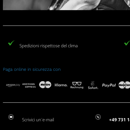
v
e
:
Spedizioni rispettose del clima
Paga online in sicurezza con
Scrivici un´e-mail
+49 731 1