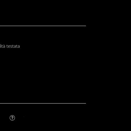
ità testata
FAQ