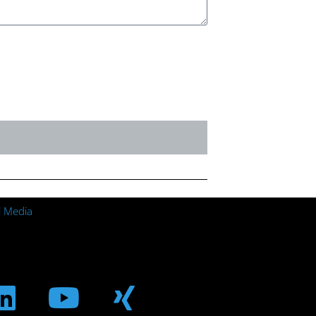
l Media
m
ebook
Linkedin
Youtube
Xing