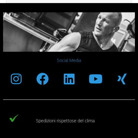
Social Media
Instagram
Facebook
Linkedin
Youtub
Xi
Spedizioni rispettose del clima