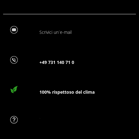
Scrivici un´e-mail
+49 731 140 71 0
100% rispettoso del clima
FAQ