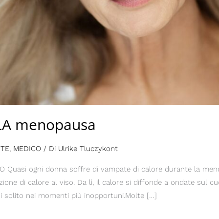
LA menopausa
UTE
,
MEDICO
/ Di
Ulrike Tluczykont
uasi ogni donna soffre di vampate di calore durante la meno
e di calore al viso. Da lì, il calore si diffonde a ondate sul cuo
di solito nei momenti più inopportuni.Molte […]