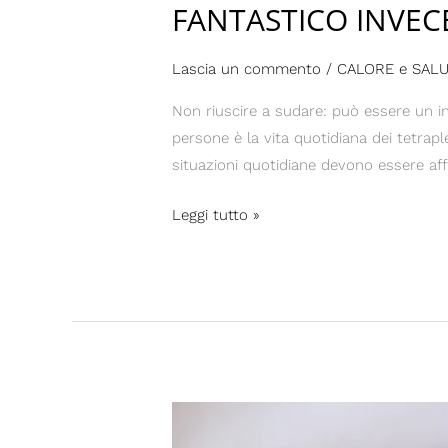
FANTASTICO INVEC
Lascia un commento
/
CALORE e SAL
Non riuscire a sudare: può essere un in
persone è la vita quotidiana dei tetrapl
situazioni quotidiane devono essere aff
Leggi tutto »
STAI
FRESCO