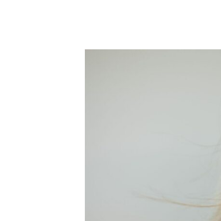
FRESCO
DURANTE
LA
menopausa