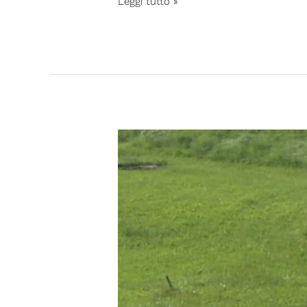
Leggi tutto »
ABBIGLIAMENTO
RAFFREDDANTE
E.COOLINE
PER
LA
DISPLASIA
ECTODERMICA