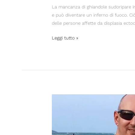
La mancanza di ghiandole sudoripare i
e può diventare un inferno di fuoco. Ci
delle persone affette da displasia ect
Leggi tutto »
FANTASTICO
INVECE
DI
HANDICAP