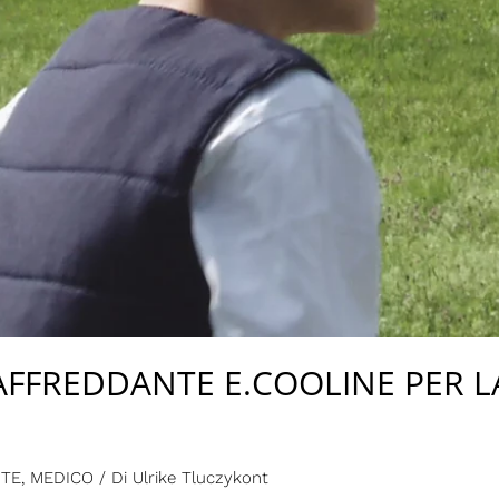
FFREDDANTE E.COOLINE PER LA
UTE
,
MEDICO
/ Di
Ulrike Tluczykont