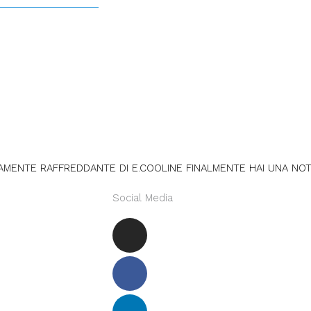
VAMENTE RAFFREDDANTE DI E.COOLINE FINALMENTE HAI UNA NO
Social Media
Instagram
Facebook
Linkedin
Youtube
Xing