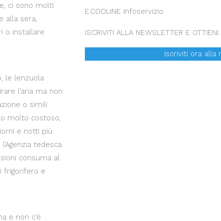
e, ci sono molti
E.COOLINE Infoservizio
e alla sera,
 o installare
ISCRIVITI ALLA NEWSLETTER E OTTIEN
Iscriviti ora all
, le lenzuola
rare l’aria ma non
zione o simili
olo molto costoso,
rni e notti più
l’Agenzia tedesca
nsioni consuma al
 frigorifero e
na e non c’è