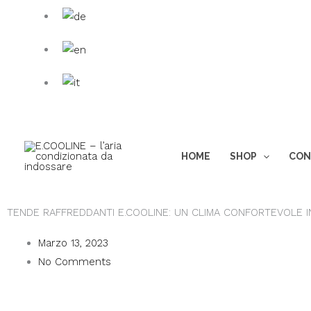
Vai
Ricerca
al
prodotti
contenuto
HOME
SHOP
CON
TENDE RAFFREDDANTI E.COOLINE: UN CLIMA CONFORTEVOLE IN
Marzo 13, 2023
No Comments