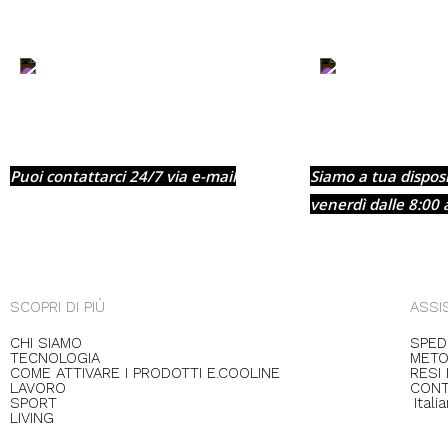
Scrivici un´e-
mail
Puoi contattarci 24/7 via e-mail
Siamo a tua disposi
venerdì dalle 8:00 
SCOPRI DI PIÙ
ASSI
CHI SIAMO
SPEDI
TECNOLOGIA
METO
COME ATTIVARE I PRODOTTI E.COOLINE
RESI
LAVORO
CONT
SPORT
Itali
LIVING