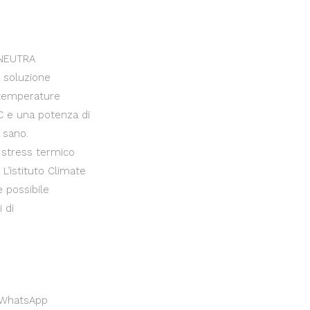
 NEUTRA
 soluzione
 temperature
°C e una potenza di
 sano.
 stress termico
L’istituto Climate
è possibile
 di
WhatsApp