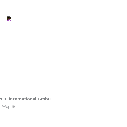
FAQ
CE international GmbH
r Weg 66