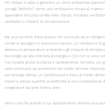
Per sfidare il caldo e garantire un clima ambientale piacevol
consigli “definitivi”, come una ventilazione mirata al mattino 
appendere lenzuola umide nelle stanze, installare ventilatori
ventilatori o impianti di climatizzazione.
Ma: una corrente d’aria spesso non porta più alcun refrigerio
umide si asciugano in brevissimo tempo, un ventilatore fa gi
abbassa la temperatura ambiente e gli impianti di climatizza
tecnologie ad alta intensità di energia e CO2 non lo sono s
ma riscalda anche la stanza Il cambiamento climatico con gio
caldi continuerà ad aumentare nel medio termine. Secondo 
per l’energia (dena), un condizionatore d’aria di medie dime
mese la stessa quantità di elettricità di una combinazione di
congelatore durante l’intero anno.
Allora cosa fai quando il tuo appartamento diventa una sau