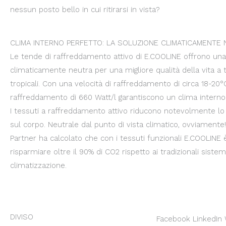
nessun posto bello in cui ritirarsi in vista?
CLIMA INTERNO PERFETTO: LA SOLUZIONE CLIMATICAMENTE
Le tende di raffreddamento attivo di E.COOLINE offrono una
climaticamente neutra per una migliore qualità della vita a
tropicali. Con una velocità di raffreddamento di circa 18-20
raffreddamento di 660 Watt/l garantiscono un clima interno
I tessuti a raffreddamento attivo riducono notevolmente lo
sul corpo. Neutrale dal punto di vista climatico, ovviamente! 
Partner ha calcolato che con i tessuti funzionali E.COOLINE 
risparmiare oltre il 90% di CO2 rispetto ai tradizionali sistemi
climatizzazione.
DIVISO
Facebook
LinkedIn