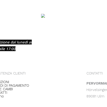
+49 731 140 71
100%
0
rispettoso del
clima
zione dal lunedì al
Amiamo la sostenibilità
alle 17:00
STENZA CLIENTI
CONTATTI
ZIONI
PERVORMAN
DI DI PAGAMENTO
 E CAMBI
Hörvelsinge
ATTI
ano
89081 Ulm