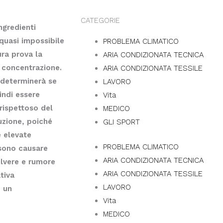
CATEGORIE
ngredienti
quasi impossibile
PROBLEMA CLIMATICO
ra prova la
ARIA CONDIZIONATA TECNICA
 concentrazione.
ARIA CONDIZIONATA TESSILE
 determinerà se
LAVORO
indi essere
Vita
rispettoso del
MEDICO
uzione, poiché
GLI SPORT
e elevate
PROBLEMA CLIMATICO
ssono causare
ARIA CONDIZIONATA TECNICA
olvere e rumore
ARIA CONDIZIONATA TESSILE
tiva
LAVORO
o un
Vita
MEDICO