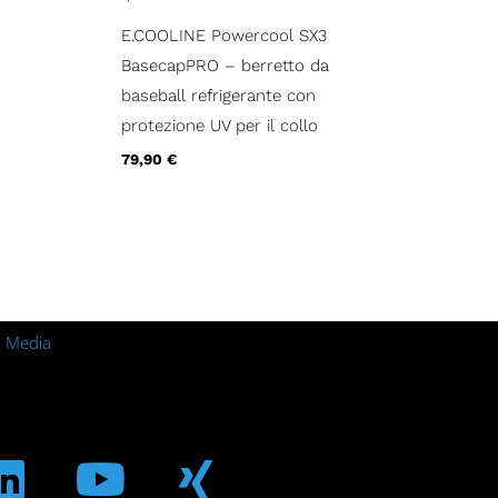
E.COOLINE Powercool SX3
BasecapPRO – berretto da
baseball refrigerante con
protezione UV per il collo
79,90
€
l Media
m
ebook
Linkedin
Youtube
Xing