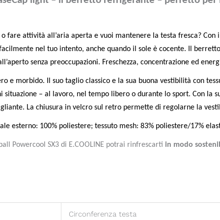
Cap light – il berretto refrigerante – perfetto per l
 o fare attività all’aria aperta e vuoi mantenere la testa fresca? Con 
 facilmente nel tuo intento, anche quando il sole è cocente. Il berret
ll’aperto senza preoccupazioni. Freschezza, concentrazione ed energi
ro e morbido. Il suo taglio classico e la sua buona vestibilità con te
 situazione – al lavoro, nel tempo libero o durante lo sport. Con la su
gliante. La chiusura in velcro sul retro permette di regolarne la vesti
ale esterno: 100% poliestere; tessuto mesh: 83% poliestere/17% elas
ball Powercool SX3 di E.COOLINE potrai rinfrescarti
in modo sosteni
Circonferenza testa