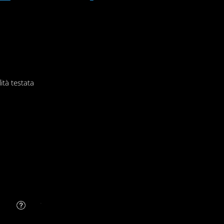
ità testata
FAQ