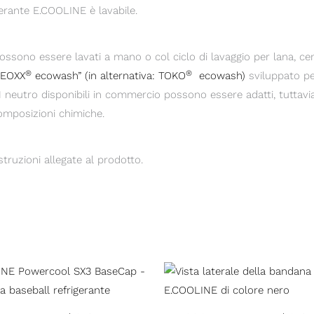
gerante E.COOLINE è lavabile.
i possono essere lavati a mano o col ciclo di lavaggio per lana, cen
®
®
DEOXX
ecowash” (in alternativa: TOKO
ecowash)
sviluppato per
pH neutro disponibili in commercio possono essere adatti, tuttav
omposizioni chimiche.
struzioni allegate al prodotto.