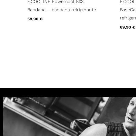
E.COOLINE Powercool SX3
E.COOL
Bandana – bandana refrigerante
BaseCap
refrige
59,90
€
69,90
€