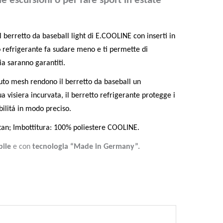
e escursioni o per fare sport in estate
il berretto da baseball light di E.COOLINE con inserti in
to refrigerante fa sudare meno e ti permette di
a saranno garantiti.
ssuto mesh rendono il berretto da baseball un
a visiera incurvata, il berretto refrigerante protegge i
bilitá in modo preciso.
tan; Imbottitura: 100% poliestere COOLINE.
bile
e con
tecnologia “Made in Germany”.