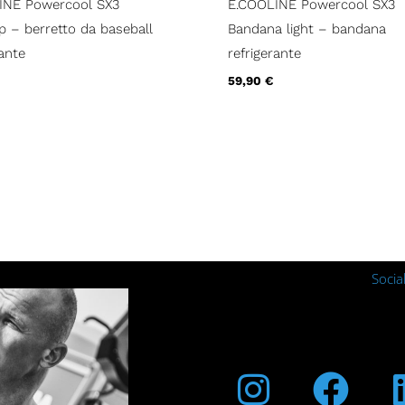
INE Powercool SX3
E.COOLINE Powercool SX3
 – berretto da baseball
Bandana light – bandana
rante
refrigerante
59,90
€
Socia
Instagra
Fac