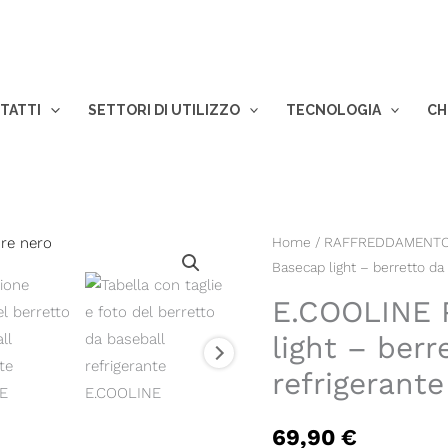
TATTI
SETTORI DI UTILIZZO
TECNOLOGIA
CH
E.COOLINE
Home
/
RAFFREDDAMENTO
Basecap light – berretto da 
Powercool
SX3
E.COOLINE 
Basecap
light – berr
light
refrigerante
-
berretto
da
69,90
€