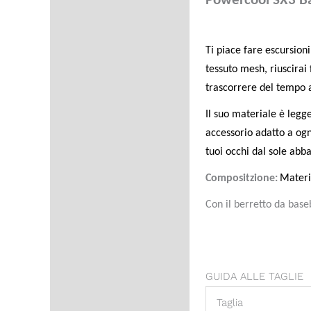
Powercool SX3 Base
Description
Additional information
Ti piace fare escursioni
Product safety
tessuto mesh, riuscirai
trascorrere del tempo a
Reviews (0)
Il suo materiale è legge
Domande sul prodotto
accessorio adatto a ogni
tuoi occhi dal sole abba
Compositzione:
Materi
Con il berretto da base
GUIDA ALLE TAGLIE
Taglia