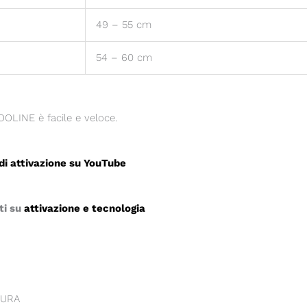
49 – 55 cm
54 – 60 cm
COOLINE è facile e veloce.
 di attivazione su YouTube
ti su
attivazione e tecnologia
CURA