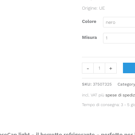
baseball
Origine: UE
refrigerante
quantity
Colore
Misura
-
+
SKU:
37507325
Categor
incl. VAT
più
spese di spedi
Tempo di consegna:
3 - 5 gi