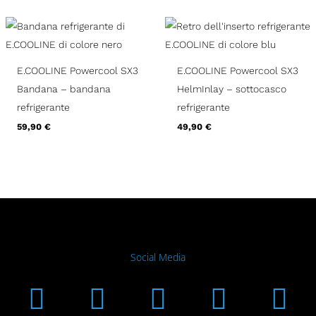
E.COOLINE Powercool SX3
E.COOLINE Powercool SX3
Bandana – bandana
HelmInlay – sottocasco
refrigerante
refrigerante
59,90
€
49,90
€
Social Media
Instagram
Facebook
Linkedin
Youtub
Xi