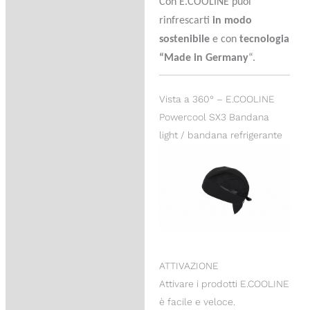
Con E.COOLINE puoi
rinfrescarti
in modo
sostenibile
e con
tecnologia
“Made in Germany
“.
Vista a 360° – E.COOLINE
Powercool SX3 Bandana
light / bandana refrigerante
ATTIVAZIONE
Attivare i prodotti E.COOLINE
è facile e veloce.