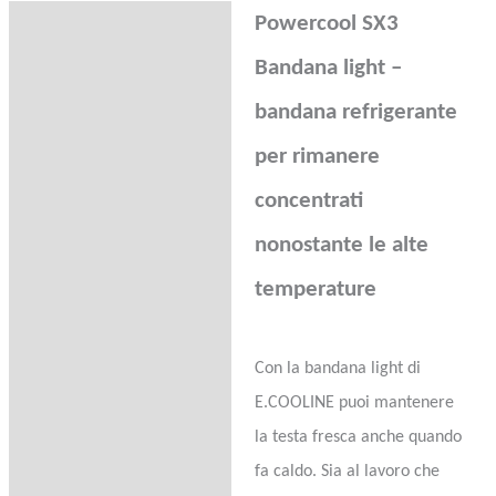
Powercool SX3
Description
Bandana light –
Additional information
bandana refrigerante
Product safety
per rimanere
Reviews (0)
concentrati
Domande sul prodotto
nonostante le alte
temperature
Con la bandana light di
E.COOLINE puoi mantenere
la testa fresca anche quando
fa caldo. Sia al lavoro che