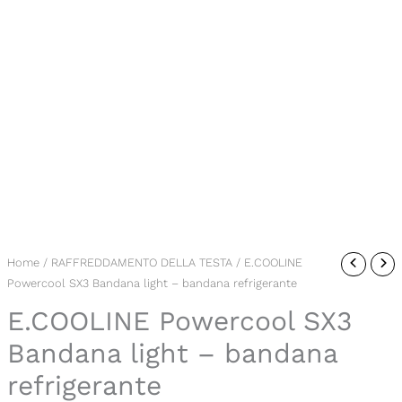
E.COOLINE
Home
/
RAFFREDDAMENTO DELLA TESTA
/ E.COOLINE
Powercool SX3 Bandana light – bandana refrigerante
Powercool
SX3
E.COOLINE Powercool SX3
Bandana
Bandana light – bandana
light
refrigerante
-