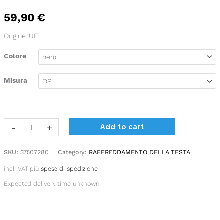
bandana
refrigerante
59,90
€
quantity
Origine: UE
Colore
Misura
-
+
Add to cart
SKU:
37507280
Category:
RAFFREDDAMENTO DELLA TESTA
incl. VAT
più
spese di spedizione
Expected delivery time unknown