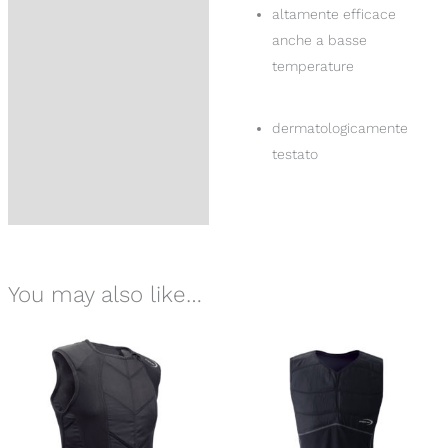
altamente efficace
anche a basse
temperature
dermatologicamente
testato
You may also like…