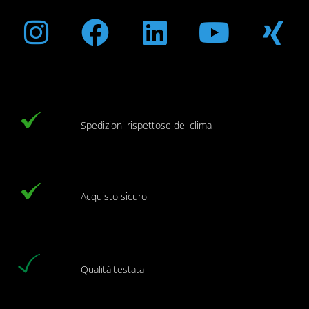
Instagram
Facebook
Linkedin
Youtub
Xi
Spedizioni rispettose del clima
Acquisto sicuro
Qualità testata