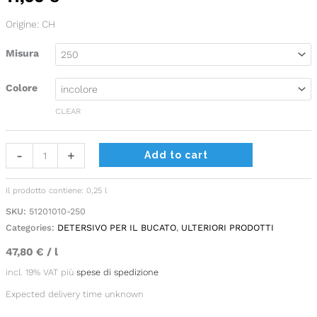
capi
Origine: CH
refrigeranti
quantity
Misura
Colore
CLEAR
Alternative:
-
+
Add to cart
Il prodotto contiene: 0,25
l
SKU:
51201010-250
Categories:
DETERSIVO PER IL BUCATO
,
ULTERIORI PRODOTTI
47,80
€
/
l
incl. 19% VAT
più
spese di spedizione
Expected delivery time unknown