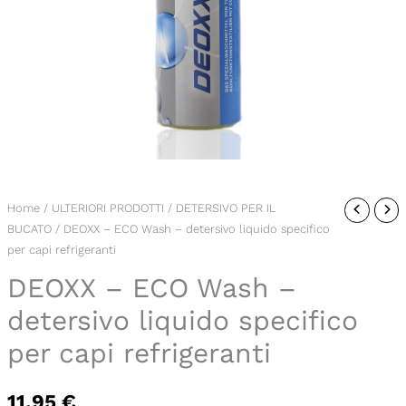
DEOXX
Home
/
ULTERIORI PRODOTTI
/
DETERSIVO PER IL
BUCATO
/ DEOXX – ECO Wash – detersivo liquido specifico
-
per capi refrigeranti
ECO
DEOXX – ECO Wash –
Wash
-
detersivo liquido specifico
detersivo
per capi refrigeranti
liquido
specifico
11,95
€
per