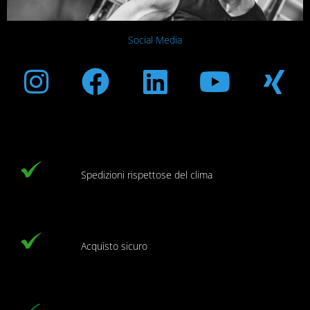
Social Media
Instagram
Facebook
Linkedin
Youtub
Xi
Spedizioni rispettose del clima
Acquisto sicuro