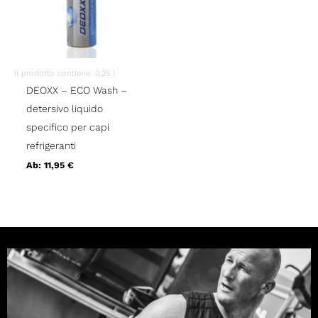
Il prodotto contiene: 0,25
l
DEOXX – ECO Wash –
detersivo liquido
specifico per capi
refrigeranti
Ab:
11,95
€