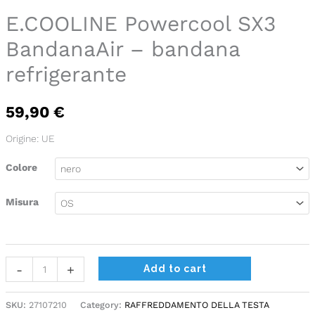
SX3
E.COOLINE Powercool SX3
BandanaAir
BandanaAir – bandana
-
refrigerante
bandana
refrigerante
quantity
59,90
€
Origine: UE
Colore
Misura
Alternative:
-
+
Add to cart
SKU:
27107210
Category:
RAFFREDDAMENTO DELLA TESTA