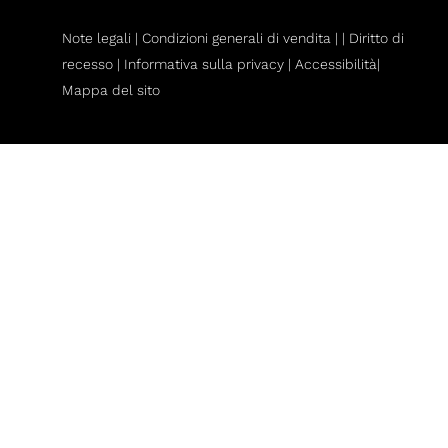
Note legali |
Condizioni generali di vendita
|
|
Diritto di
recesso
|
Informativa sulla privacy |
Accessibilità|
Mappa del sito