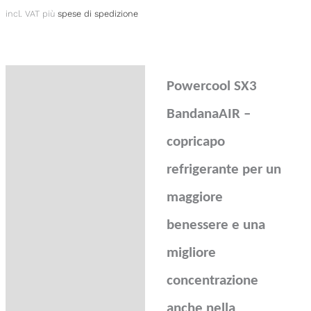
incl. VAT
più
spese di spedizione
Description
Powercool SX3
Additional information
BandanaAIR –
Product safety
copricapo
Reviews (0)
refrigerante per un
Domande sul prodotto
maggiore
benessere e una
migliore
concentrazione
anche nella