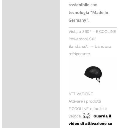
sostenibile
con
tecnologia “Made in
Germany”.
Vista a 360° – E.COOLINE
Powercool SX3
BandanaAir – bandana
refrigerante
ATTIVAZIONE
Attivare i prodotti
E.COOLINE è facile e
veloce.
Guarda il
video di attivazione su