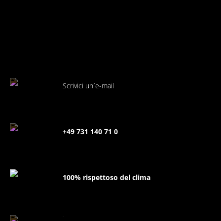
Scrivici un´e-mail
+49 731 140 71 0
100% rispettoso del clima
FAQ