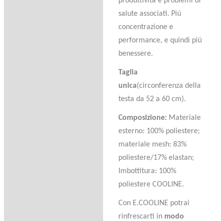
produttivitá e problemi di
salute associati. Piú
concentrazione e
performance, e quindi piú
benessere.
Taglia
unica
(circonferenza della
testa da 52 a 60 cm).
Composizione:
Materiale
esterno: 100% poliestere;
materiale mesh: 83%
poliestere/17% elastan;
Imbottitura: 100%
poliestere COOLINE.
Con E.COOLINE potrai
rinfrescarti in
modo