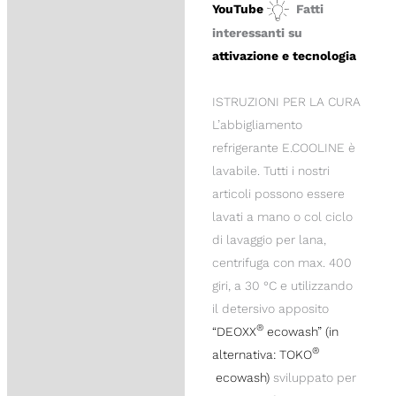
YouTube
Fatti
interessanti su
attivazione e tecnologia
ISTRUZIONI PER LA CURA
L’abbigliamento
refrigerante E.COOLINE è
lavabile. Tutti i nostri
articoli possono essere
lavati a mano o col ciclo
di lavaggio per lana,
centrifuga con max. 400
giri, a 30 °C e utilizzando
il detersivo apposito
®
“DEOXX
ecowash” (in
®
alternativa: TOKO
ecowash)
sviluppato per