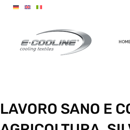
Vai
al
contenuto
HOM
LAVORO SANO E C
AGRICOLTURA, SI