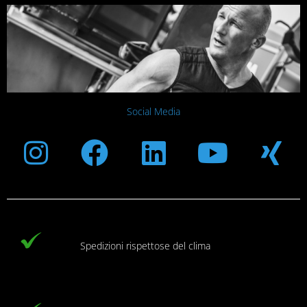
Social Media
Instagram
Facebook
Linkedin
Youtub
Xi
Spedizioni rispettose del clima