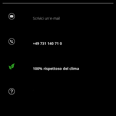
Scrivici un´e-mail
+49 731 140 71 0
100% rispettoso del clima
FAQ