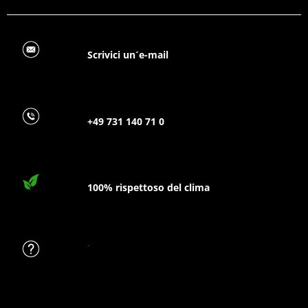
Scrivici un´e-mail
+49 731 140 71 0
100% rispettoso del clima
FAQ