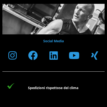
Social Media
Instagram
Facebook
Linkedin
Youtub
Xi
Spedizioni rispettose del clima