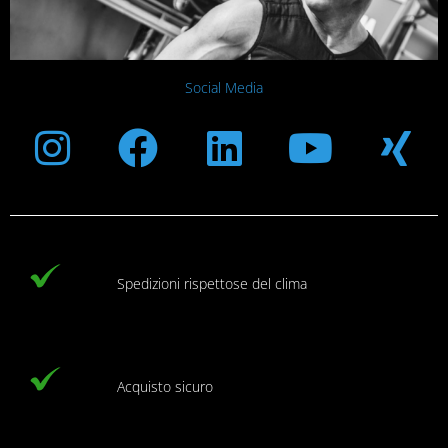
Social Media
Instagram
Facebook
Linkedin
Youtub
Xi
Spedizioni rispettose del clima
Acquisto sicuro