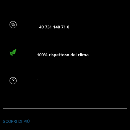
+49 731 140 71 0
100% rispettoso del clima
FAQ
SCOPRI DI PIÙ