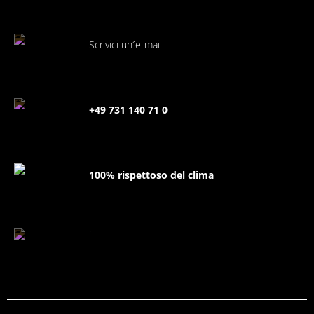
Scrivici un´e-mail
+49 731 140 71 0
100% rispettoso del clima
FAQ