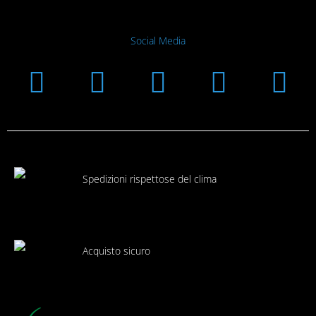
Social Media
Instagram
Facebook
Linkedin
Youtub
Xi
Spedizioni rispettose del clima
Acquisto sicuro