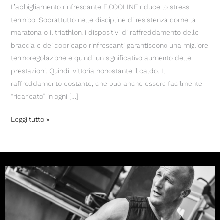
L’abbigliamento rinfrescante E.COOLINE riduce lo stress
termico. Soprattutto nelle discipline di resistenza come la
maratona o il triathlon, i dispositivi di raffreddamento delle
braccia e dei copricapo rinfrescanti garantiscono una migliore
termoregolazione e quindi un significativo aumento delle
prestazioni. Quindi: vittoria nonostante il caldo. Il
raffreddamento costante, che può anche essere facilmente
“ricaricato” in ogni […]
Leggi tutto »