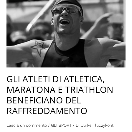
GLI
ATLETI
DI
ATLETICA,
MARATONA
E
TRIATHLON
BENEFICIANO
DEL
RAFFREDDAMENTO
GLI ATLETI DI ATLETICA,
MARATONA E TRIATHLON
BENEFICIANO DEL
RAFFREDDAMENTO
Lascia un commento
/
GLI SPORT
/ Di
Ulrike Tluczykont