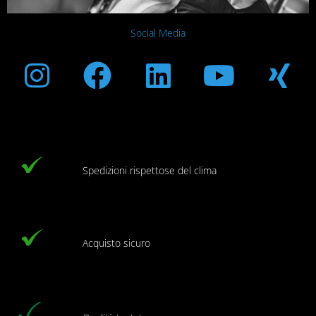
Social Media
Instagram
Facebook
Linkedin
Youtub
Xi
Spedizioni rispettose del clima
Acquisto sicuro