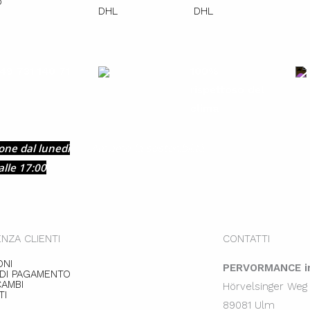
49 731 140 71
100%
rispettoso del
clima
one dal lunedì
Amiamo la sostenibilità
alle 17:00
NZA CLIENTI
CONTATTI
ONI
PERVORMANCE in
 DI PAGAMENTO
CAMBI
Hörvelsinger Weg
TI
89081 Ulm