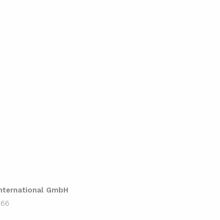
FAQ
ternational GmbH
 66