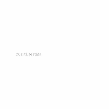
ok
nkedin
Youtube
Xing
Qualità testata