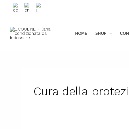
Vai
Ricerca
al
prodotti
contenuto
HOME
SHOP
CON
Cura della protez