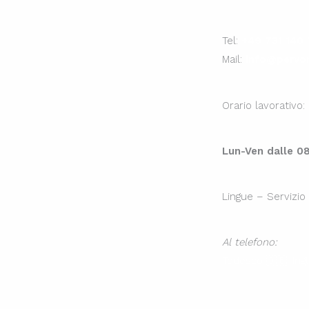
Tel:
+49 731 140 
Mail:
info@pervo
Orario lavorativo:
Lun-Ven dalle 08
Lingue – Servizio c
Al telefono:
Tedesco 🇩🇪, Ing