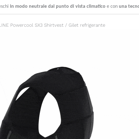
eschi
in modo neutrale dal punto di vista climatico
e con
una tecn
INE Powercool SX3 Shirtvest / Gilet refrigerante