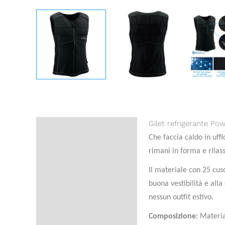
Gilet refrigerante Pow
Description
Che faccia caldo in uffi
Additional information
rimani in forma e rilass
Reviews (0)
Il materiale con 25 cus
buona vestibilità e all
Domande sul prodotto
nessun outfit estivo.
Composizione:
Materia