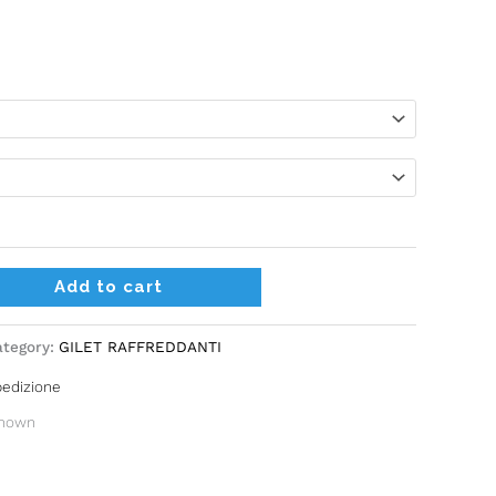
Alternative:
Add to cart
ategory:
GILET RAFFREDDANTI
pedizione
known