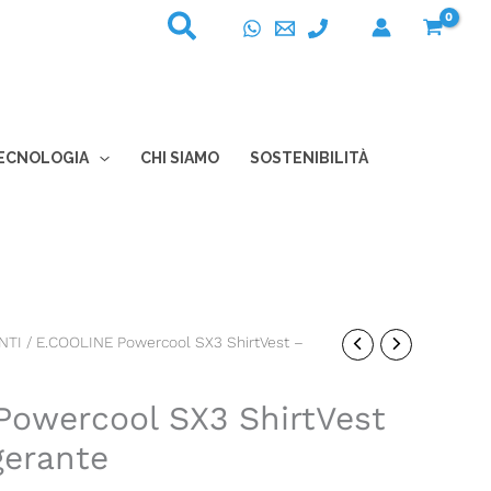
ECNOLOGIA
CHI SIAMO
SOSTENIBILITÀ
NTI
/ E.COOLINE Powercool SX3 ShirtVest –
owercool SX3 ShirtVest
igerante