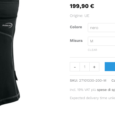
199,90
€
refrigerante
quantity
Origine: UE
Colore
Misura
CLEAR
-
+
SKU:
27101330-200-M
C
incl. 19% VAT
più
spese di s
Expected delivery time un