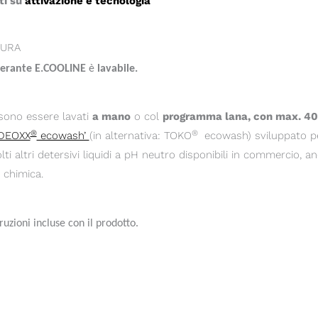
ti su
attivazione e tecnologia
CURA
gerante E.COOLINE
è
lavabile.
ssono essere lavati
a mano
o col
programma lana, con max. 400 
®
®
‘DEOXX
ecowash’
(in alternativa: TOKO
ecowash) sviluppato pe
ti altri detersivi liquidi a pH neutro disponibili in commercio, 
 chimica.
ruzioni incluse con il prodotto.