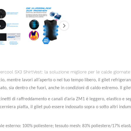
ercool SX3 ShirtVest: la soluzione migliore per le calde giornate
cio, mentre lavori all’aperto o nel tuo tempo libero, il gilet refrigeran
ato, sia dentro che fuori, anche in condizioni di caldo estremo. Il gil
cinetti di raffreddamento e canali d’aria ZM1 è leggero, elastico e s
a cerniera piatta, il gilet può essere indossato sopra o sotto altri i
le esterno: 100% poliestere; tessuto mesh: 83% poliestere/17% elast