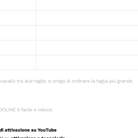
 cavallo tra due taglie, si prega di ordinare la taglia più grande.
COOLINE è facile e veloce.
 di attivazione su YouTube