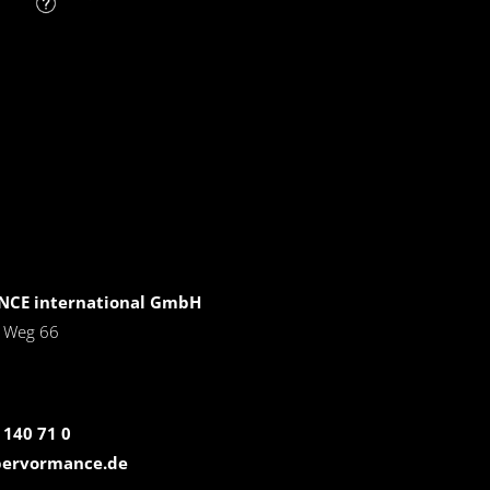
CE international GmbH
r Weg 66
 140 71 0
pervormance.de