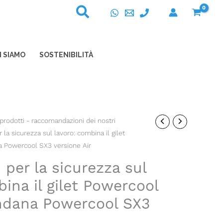
I SIAMO
SOSTENIBILITÀ
prodotti - raccomandazioni dei nostri
r la sicurezza sul lavoro: combina il gilet
ct
a Powercool SX3 versione Air
ple
1 per la sicurezza sul
ts.
ina il gilet Powercool
ndana Powercool SX3
ns