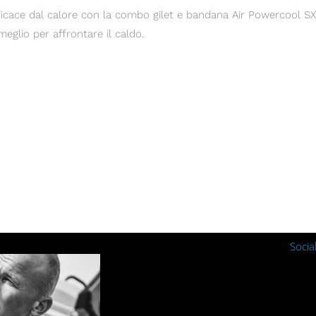
ficace dal calore con la combo gilet e bandana Air Powercool SX3
meglio per affrontare il caldo.
Socia
Instagra
Fac