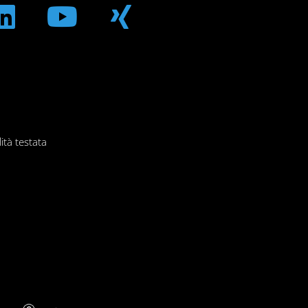
ità testata
FAQ