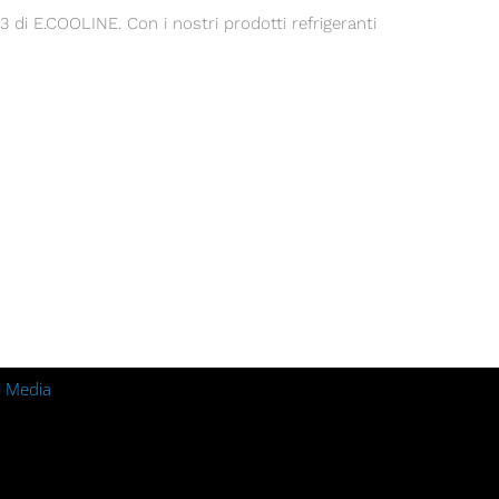
 di E.COOLINE. Con i nostri prodotti refrigeranti
l Media
m
ebook
Linkedin
Youtube
Xing