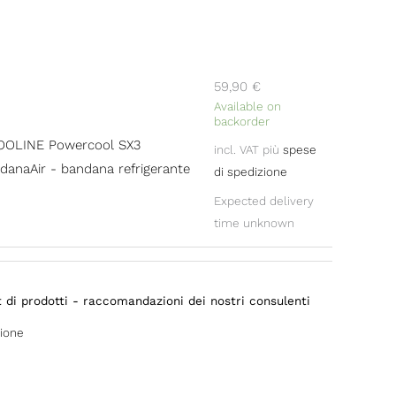
en
59,90
€
ct
Available on
backorder
OOLINE Powercool SX3
incl. VAT
più
spese
danaAir - bandana refrigerante
di spedizione
Expected delivery
time unknown
 di prodotti - raccomandazioni dei nostri consulenti
zione