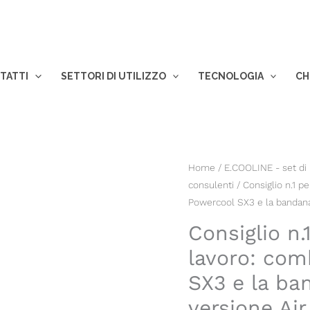
TATTI
SETTORI DI UTILIZZO
TECNOLOGIA
CH
This
Home
/
E.COOLINE - set di 
consulenti
/ Consiglio n.1 pe
produ
Powercool SX3 e la bandan
has
multi
Consiglio n.
varian
lavoro: comb
The
SX3 e la ba
optio
may
versione Air