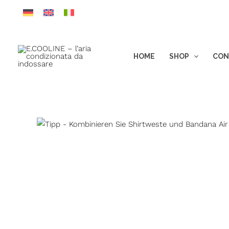
Vai
al
contenuto
HOME
SHOP
CON