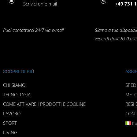
Scrivici un´e-mail
+49 731 1
Puoi contattarci 24/7 via e-mail
Siamo a tua disposizi
venerdì dalle 8:00 all
SCOPRI DI PIÙ
ASSI
CHI SIAMO
SPED
TECNOLOGIA
METO
COME ATTIVARE I PRODOTTI E.COOLINE
RESI 
LAVORO
CONT
SPORT
It
LIVING