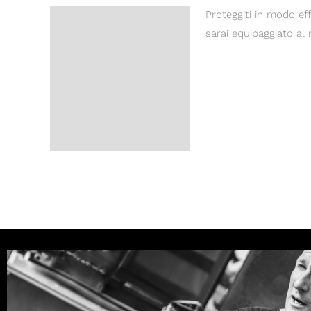
Proteggiti in modo ef
Description
sarai equipaggiato al 
Reviews (0)
Domande sul prodotto