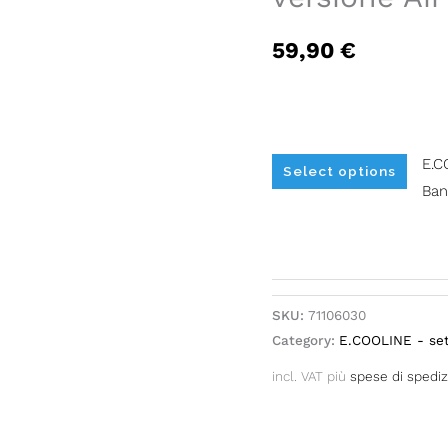
be
chos
59,90
€
on
the
produ
page
E.C
Select options
Ban
Alternative:
SKU:
71106030
Category:
E.COOLINE - set
incl. VAT
più
spese di spedi