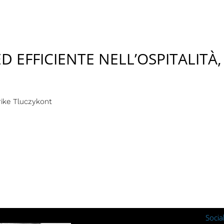
D EFFICIENTE NELL’OSPITALITÀ
rike Tluczykont
Socia