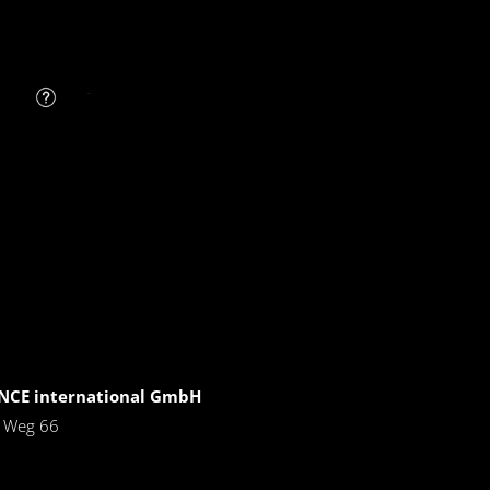
FAQ
CE international GmbH
r Weg 66