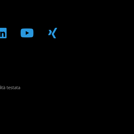
m
ebook
Linkedin
Youtube
Xing
ità testata