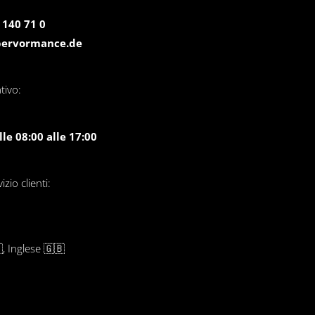
 140 71 0
pervormance.de
tivo:
le 08:00 alle 17:00
zio clienti:
, Inglese 🇬🇧