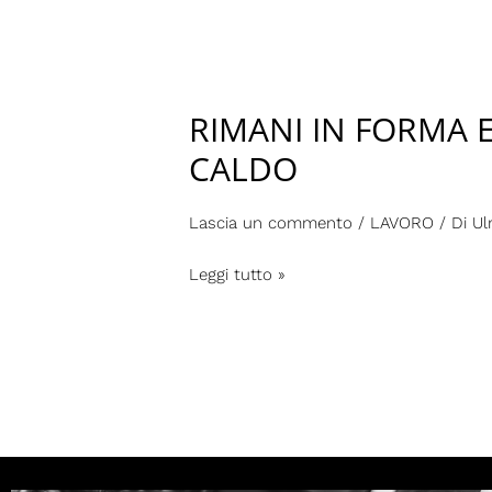
RIMANI IN FORMA E
RIMANI
IN
CALDO
FORMA
ED
Lascia un commento
/
LAVORO
/ Di
Ul
EFFICIENTE
NELL’OSPITALITÀ,
Leggi tutto »
ANCHE
CON
IL
CALDO