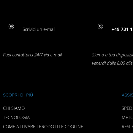
Scrivici un´e-mail
+49 731 1
Puoi contattarci 24/7 via e-mail
Siamo a tua disposizi
venerdì dalle 8:00 all
SCOPRI DI PIÙ
ASSI
CHI SIAMO
SPED
TECNOLOGIA
METO
COME ATTIVARE I PRODOTTI E.COOLINE
RESI 