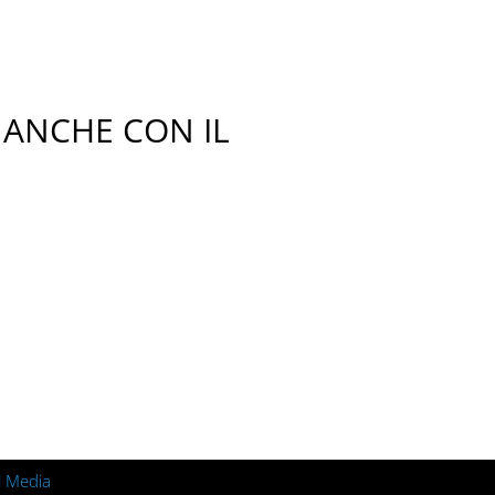
, ANCHE CON IL
l Media