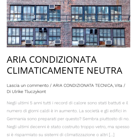
NEUTRA
ARIA CONDIZIONATA
CLIMATICAMENTE NEUTRA
Lascia un commento
/
ARIA CONDIZIONATA TECNICA
,
Vita
/
Di
Ulrike Tluczykont
Negli ultimi 5 anni tutti i record di calore sono stati battuti e il
numero di giorni caldi è in aumento. La società e gli edifici in
Germania sono preparati per questo? Sembra piuttosto di no.
Negli ultimi decenni è stato costruito troppo vetro, ma spesso
si è risparmiato su sistemi di climatizzazione o altri […]