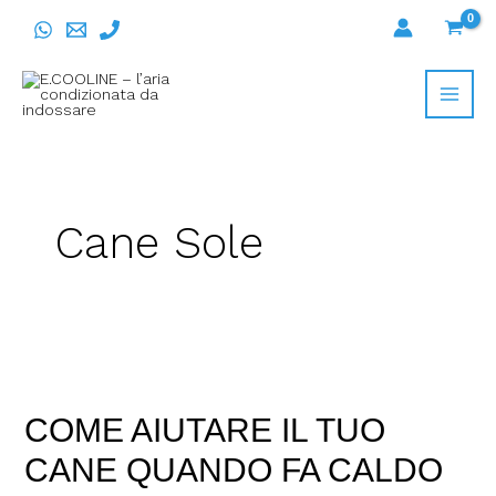
Vai
al
contenuto
Cane Sole
COME
AIUTARE
COME AIUTARE IL TUO
IL
TUO
CANE QUANDO FA CALDO
CANE