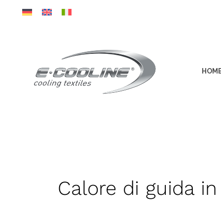
Vai
al
contenuto
HOM
Calore di guida i