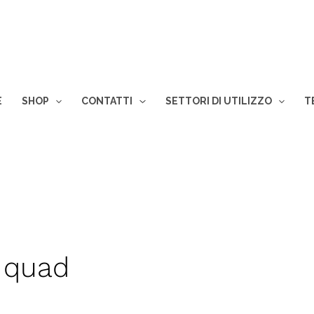
E
SHOP
CONTATTI
SETTORI DI UTILIZZO
T
n quad