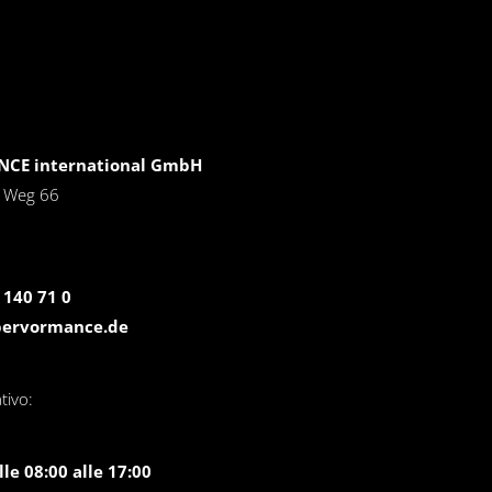
CE international GmbH
r Weg 66
 140 71 0
pervormance.de
tivo:
le 08:00 alle 17:00