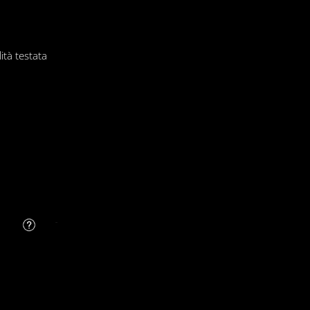
ità testata
FAQ