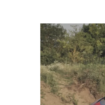
LO
STRESS
DA
CALDO
NEGLI
SPORT
MOTORISTICI
NON
DEVE
ESSERE
UNO
STRESS
DA