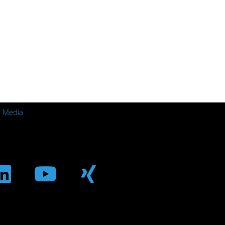
l Media
m
ebook
Linkedin
Youtube
Xing