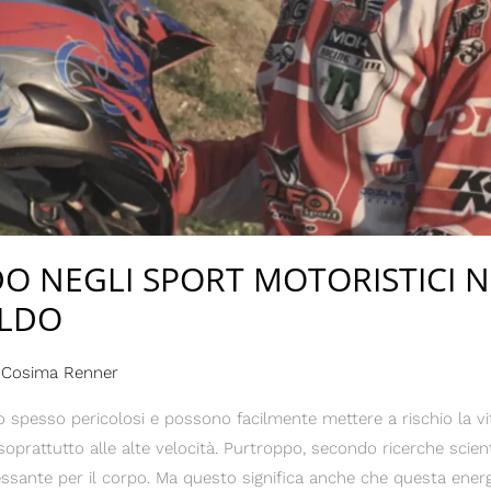
DO NEGLI SPORT MOTORISTICI 
ALDO
i
Cosima Renner
ono spesso pericolosi e possono facilmente mettere a rischio la v
prattutto alle alte velocità. Purtroppo, secondo ricerche scienti
ssante per il corpo. Ma questo significa anche che questa energ