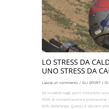
CALDO
LO STRESS DA CAL
UNO STRESS DA C
Lascia un commento
/
GLI SPORT
/ D
Gli incidenti negli sport motoristici s
100% di concentrazione e prestazione, so
80% dell’energia. Questo è davvero stre