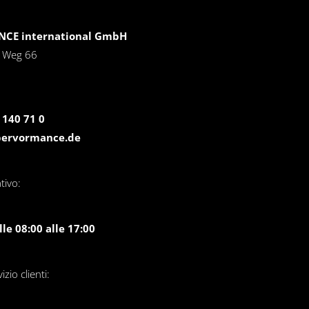
CE international GmbH
r Weg 66
 140 71 0
pervormance.de
tivo:
le 08:00 alle 17:00
zio clienti: