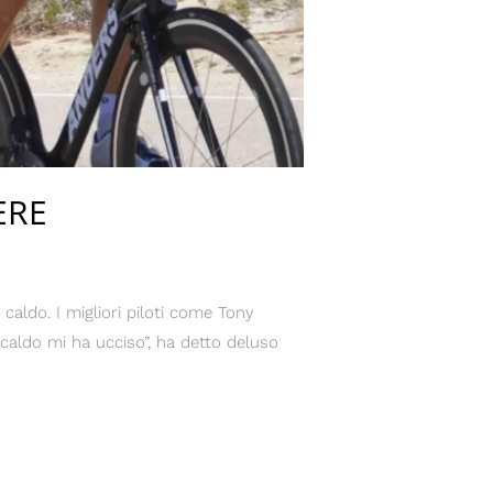
ERE
 caldo. I migliori piloti come Tony
 caldo mi ha ucciso”, ha detto deluso