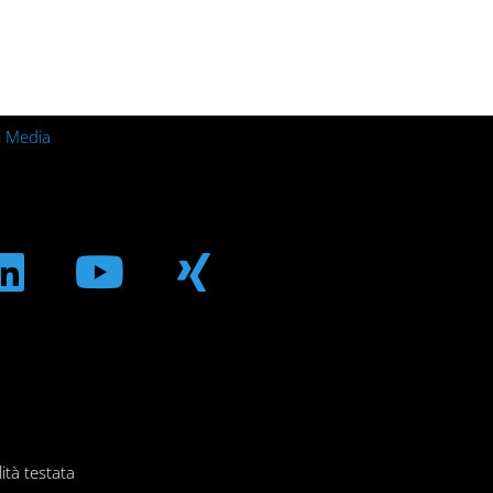
l Media
m
ebook
Linkedin
Youtube
Xing
ità testata