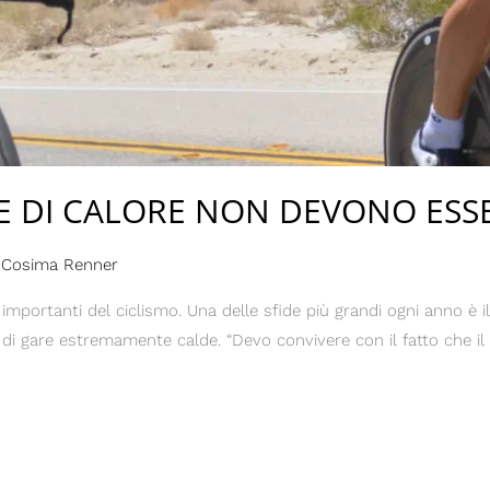
SE DI CALORE NON DEVONO ESS
i
Cosima Renner
importanti del ciclismo. Una delle sfide più grandi ogni anno è il
 di gare estremamente calde. “Devo convivere con il fatto che il