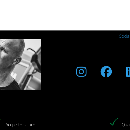
Socia
Instagra
Fac
Acquisto sicuro
Qual