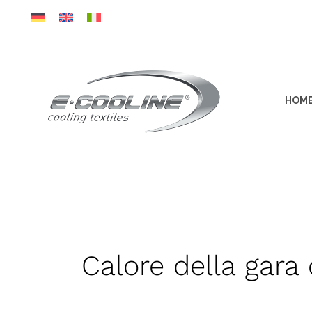
Vai
al
contenuto
HOM
Calore della gara c