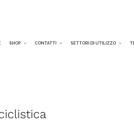
E
SHOP
CONTATTI
SETTORI DI UTILIZZO
T
iclistica