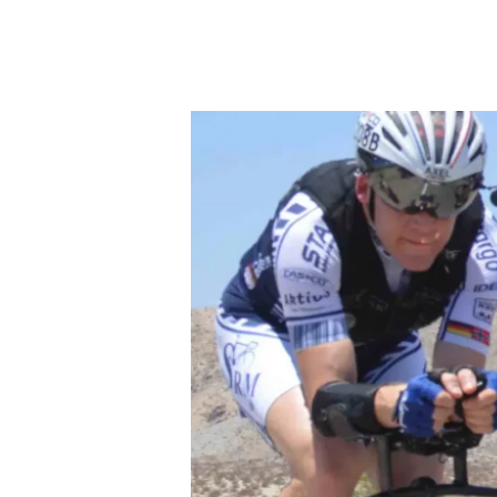
CICLISMO:
LE
CORSE
DI
CALORE
NON
DEVONO
ESSERE