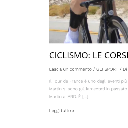
CICLISMO: LE COR
Lascia un commento
/
GLI SPORT
/ D
Il Tour de France è uno degli eventi più 
Martin si sono già lamentati in passato
Martin all’ARD. È […]
Leggi tutto »