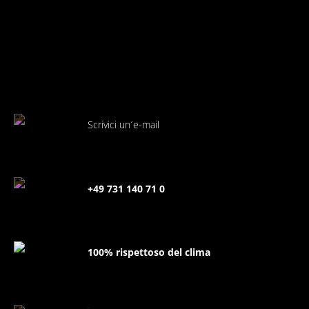
Scrivici un´e-mail
+49 731 140 71 0
100% rispettoso del clima
FAQ