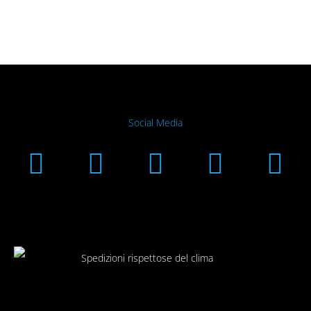
Social Media
Instagram
Facebook
Linkedin
Youtub
Xi
Spedizioni rispettose del clima