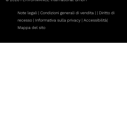
Note legali |
Condizioni generali di vendita
|
|
Diritto di
recesso
|
Informativa sulla privacy |
Accessibilità|
Mappa del sito