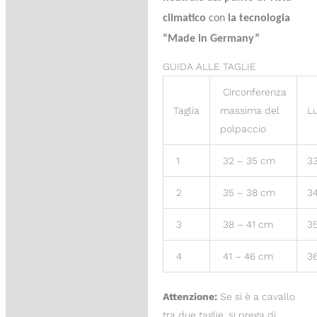
climatico
con
la tecnologia
“Made in Germany”
GUIDA ALLE TAGLIE
Circonferenza
Taglia
massima del
L
polpaccio
1
32 – 35 cm
3
2
35 – 38 cm
3
3
38 – 41 cm
3
4
41 – 46 cm
3
Attenzione:
Se si è a cavallo
tra due taglie, si prega di