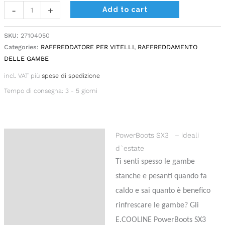
Alternative:
-
+
Add to cart
SKU:
27104050
Categories:
RAFFREDDATORE PER VITELLI
,
RAFFREDDAMENTO
DELLE GAMBE
incl. VAT
più
spese di spedizione
Tempo di consegna:
3 - 5 giorni
PowerBoots SX3 – ideali
Description
d`estate
Additional information
Ti senti spesso le gambe
stanche e pesanti quando fa
Product safety
caldo e sai quanto è benefico
Reviews (0)
rinfrescare le gambe? Gli
E.COOLINE PowerBoots SX3
Domande sul prodotto