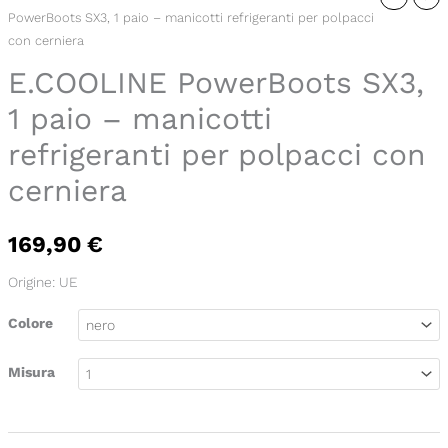
PowerBoots SX3, 1 paio – manicotti refrigeranti per polpacci
PowerBoots
con cerniera
SX3,
E.COOLINE PowerBoots SX3,
1
paio
1 paio – manicotti
-
refrigeranti per polpacci con
manicotti
refrigeranti
cerniera
per
polpacci
169,90
€
con
cerniera
Origine: UE
quantity
Colore
Misura