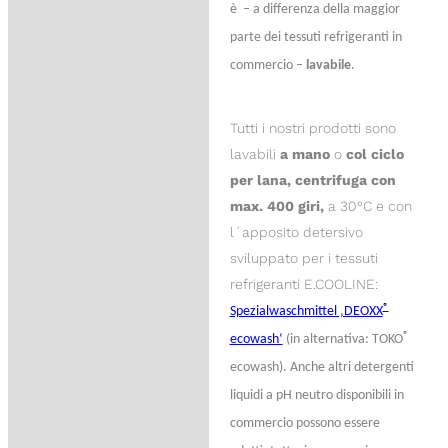
è – a differenza della maggior
parte dei tessuti refrigeranti in
commercio –
lavabile
.
Tutti i nostri prodotti sono
lavabili
a mano
o
col ciclo
per lana, centrifuga con
max. 400 giri,
a 30°C e con
l´apposito detersivo
sviluppato per i tessuti
refrigeranti E.COOLINE:
®
Spezialwaschmittel ‚DEOXX
®
ecowash‘
(in alternativa: TOKO
ecowash). Anche altri detergenti
liquidi a pH neutro disponibili in
commercio possono essere