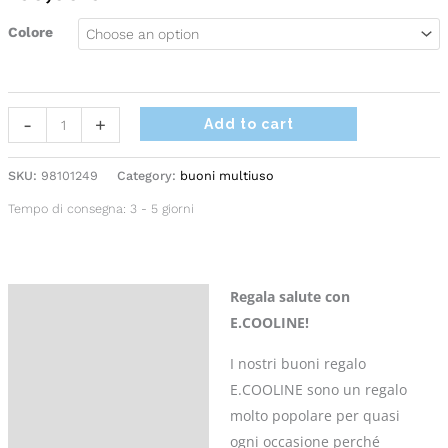
quantity
Colore
Alternative:
-
+
Add to cart
SKU:
98101249
Category:
buoni multiuso
Tempo di consegna:
3 - 5 giorni
Regala salute con
Description
E.COOLINE!
Additional information
I nostri buoni regalo
Reviews (0)
E.COOLINE sono un regalo
molto popolare per quasi
Domande sul prodotto
ogni occasione perché