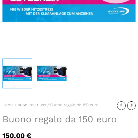
Buono
Home
/
buoni multiuso
/ Buono regalo da 150 euro
regalo
Buono regalo da 150 euro
da
150
150,00
€
euro