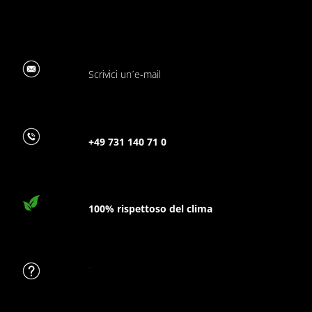
Scrivici un´e-mail
+49 731 140 71 0
100% rispettoso del clima
FAQ