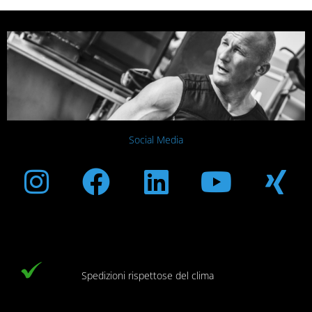
Social Media
Instagram
Facebook
Linkedin
Youtub
Xi
Spedizioni rispettose del clima