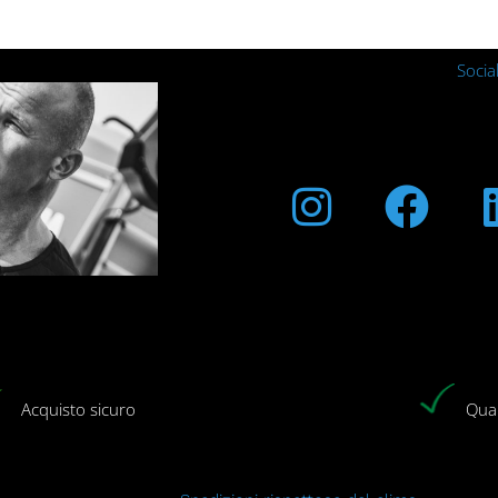
Socia
Instagra
Fac
Acquisto sicuro
Qual