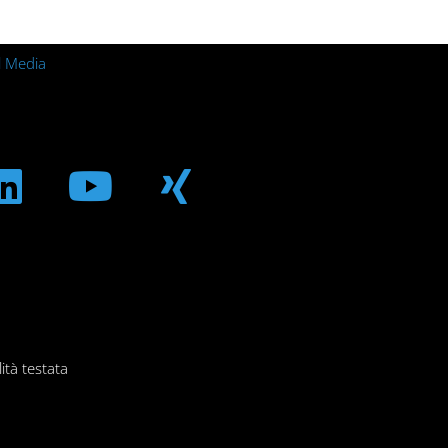
l Media
m
ebook
Linkedin
Youtube
Xing
ità testata