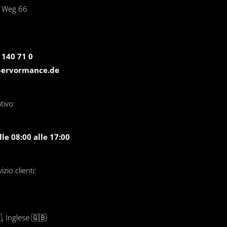
r Weg 66
 140 71 0
pervormance.de
tivo:
le 08:00 alle 17:00
zio clienti:
, Inglese 🇬🇧