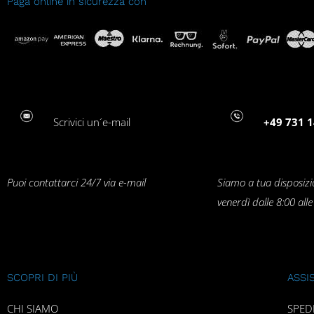
Paga online in sicurezza con
Scrivici un´e-mail
+49 731 1
Puoi contattarci 24/7 via e-mail
Siamo a tua disposizi
venerdì dalle 8:00 all
SCOPRI DI PIÙ
ASSI
CHI SIAMO
SPED