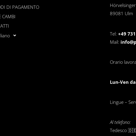
Hörvelsinge
DI DI PAGAMENTO
89081 Ulm
E CAMBI
ATTI
Tel:
+49 731
aliano
Mail:
info@
Orario lavora
Lun-Ven dal
Lingue – Servi
Al telefono:
Tedesco 🇩🇪