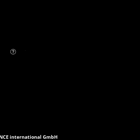
FAQ
CE international GmbH