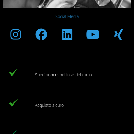
Social Media
Instagram
Facebook
Linkedin
Youtub
Xi
Spedizioni rispettose del clima
Acquisto sicuro