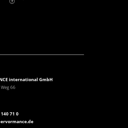
FAQ
CE international GmbH
r Weg 66
 140 71 0
pervormance.de