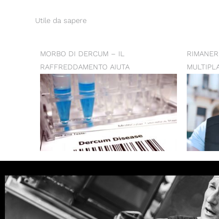
Utile da sapere
MORBO DI DERCUM – IL
RIMANER
RAFFREDDAMENTO AIUTA
MULTIPL