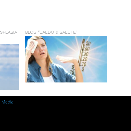
SPLASIA
BLOG “CALDO & SALUTE”
l Media
m
ebook
Linkedin
Youtube
Xing