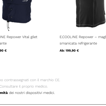
NE Repower Vital gilet
E.COOLINE Repower – magli
rante
smanicata refrigerante
,90
€
Ab:
199,90
€
o contrassegnati con il marchio CE.
Consultare il proprio medico.
rmità
dei nostri dispositivi medici.