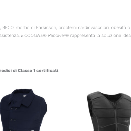
), BPCO, morbo di Parkinson, problemi cardiovascolari, obesità o
ssistenza,
E.COOLINE® Repower®
rappresenta la soluzione ideal
medici di Classe 1 certificati
.