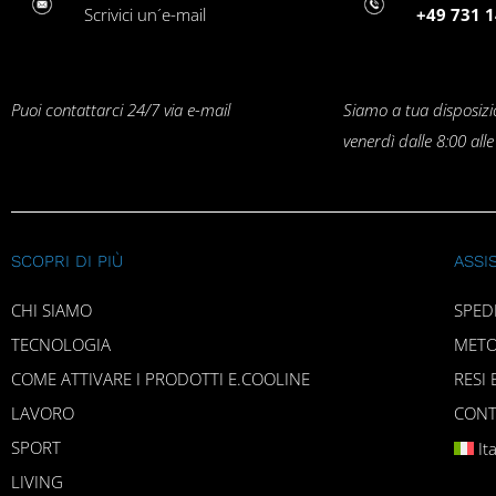
Scrivici un´e-mail
+49 731 1
Puoi contattarci 24/7 via e-mail
Siamo a tua disposizi
venerdì dalle 8:00 all
SCOPRI DI PIÙ
ASSI
CHI SIAMO
SPED
TECNOLOGIA
METO
COME ATTIVARE I PRODOTTI E.COOLINE
RESI 
LAVORO
CONT
SPORT
It
LIVING