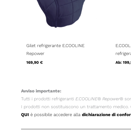
Gilet refrigerante E.COOLINE
E.COOLI
Repower
refrige
169,90
€
Ab:
199
Avviso importante:
Tutti i prodotti refrigeranti
E.COOLINE® Repower®
son
I prodotti non sostituiscono un trattamento medico. 
QUI
è possibile accedere alla
dichiarazione di confo