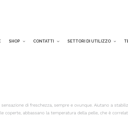
E
SHOP
CONTATTI
SETTORI DI UTILIZZO
T
sensazione di freschezza, sempre e ovunque. Aiutano a stabilizz
t e le coperte, abbassano la temperatura della pelle, che è correl