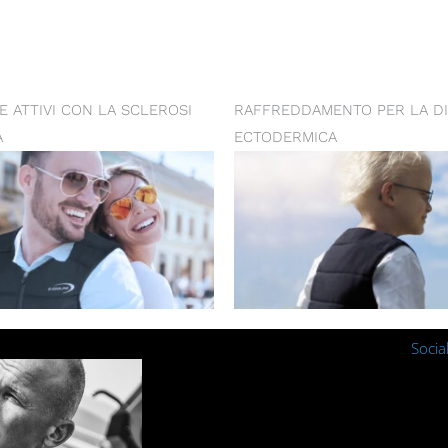
E ATTIVI CON LA SCLEROSI
RAFFREDDAMENTO PER LA DI
A
ECTODERMICA
Socia
Instagra
Fac