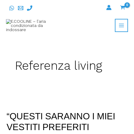
Vai
al
contenuto
Referenza living
“QUESTI
SARANNO
“QUESTI SARANNO I MIEI
I
MIEI
VESTITI PREFERITI
VESTITI