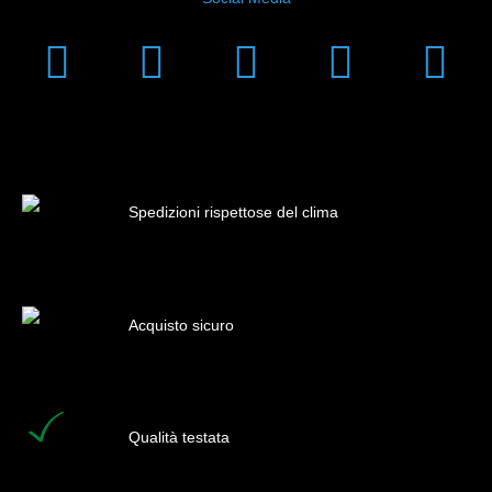
Instagram
Facebook
Linkedin
Youtub
Xi
Spedizioni rispettose del clima
Acquisto sicuro
Qualità testata