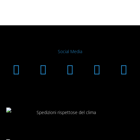
Social Media
Instagram
Facebook
Linkedin
Youtub
Xi
Spedizioni rispettose del clima