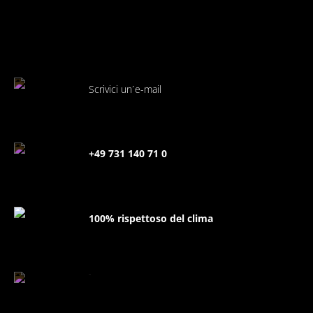
Scrivici un´e-mail
+49 731 140 71 0
100% rispettoso del clima
FAQ