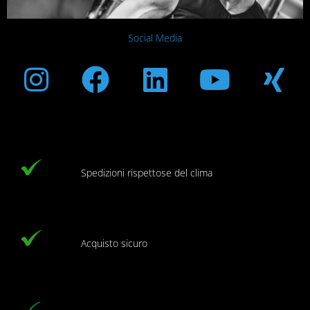
Social Media
Instagram
Facebook
Linkedin
Youtub
Xi
Spedizioni rispettose del clima
Acquisto sicuro