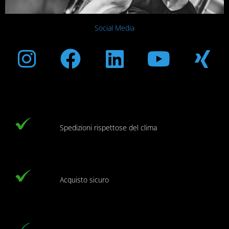
Social Media
Instagram
Facebook
Linkedin
Youtub
Xi
Spedizioni rispettose del clima
Acquisto sicuro